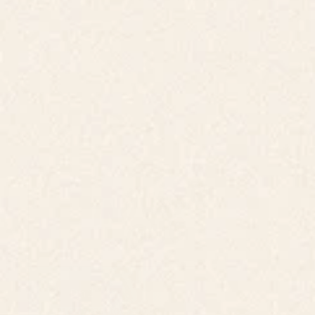
Dia dedicado à apresentação das mais recentes 
soluções industriais, tecnológicas e inovadoras, 
promovendo demonstrações, networking 
estratégico e encontros entre empresas, 
instituições e especialistas do setor de referência.
VER AGENDA
VER ORADORES
Parque Industrial e Empresarial da Figueira da Foz, R. Acácias 37, 3090-
380 Figueira da Foz
02
Dia 2
21 Out 2026 | 10:00 - 17:30