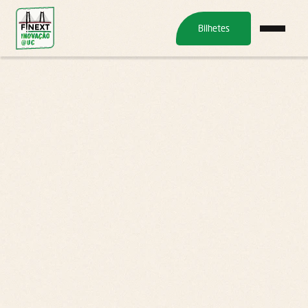
Bilhetes
Parceiros
Organizadores:
20,
21,
22,