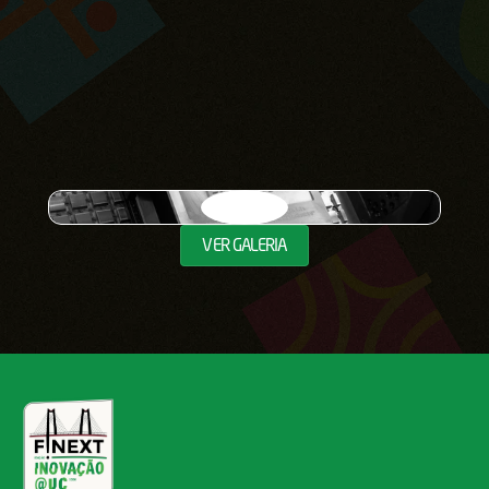
ideias
e
as
ligações
que
marcaram
o
F!Next.
VER GALERIA