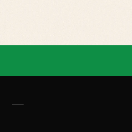
Powered
By:
TECNOLOGIA DO MAR
F!NEX
SOBRE
O
EVENTO