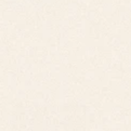
INOVAÇÃO @UC
Dia inteiramente focado na investigação científica 
e na transferência de conhecimento, aproximando 
universidades, centros de investigação e tecido 
empresarial através de projetos inovadores com 
potencial de impacto real.
VER AGENDA
VER ORADORES
Parque Industrial e Empresarial da Figueira da Foz, R. Acácias 37, 3090-
380 Figueira da Foz