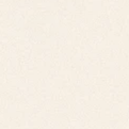
03
Dia 3
22 Out 2026 | 10:00 - 13:00
BLUE CARRERS - TECNOLOGIA 
E INOVAÇÃO PARA A 
ECONOMIA AZUL
Dia dedicado à valorização da Economia Azul e à 
aproximação entre empresas, instituições de 
ensino e jovens talentos, promovendo 
oportunidades de carreira, formação e 
desenvolvimento sustentável ligado ao mar e 
inovação