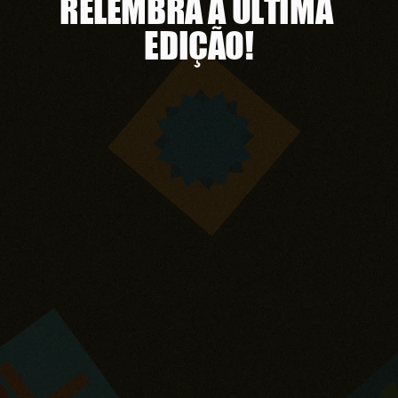
RELEMBRA A ÚLTIMA 
EDIÇÃO!
Revê
os
melhores
momentos
da
última
edição
e
volta
a
sentir
a
energia,
as