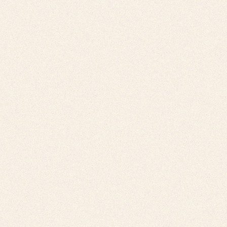
20,
21,
22,